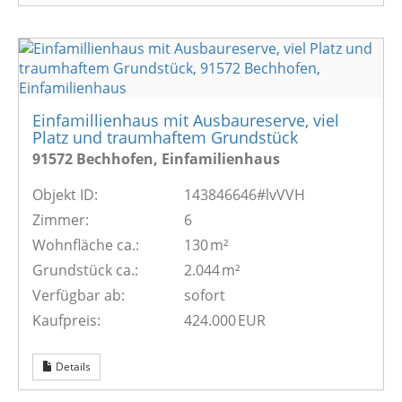
Einfamillienhaus mit Ausbaureserve, viel
Platz und traumhaftem Grundstück
91572 Bechhofen, Einfamilienhaus
Objekt ID:
143846646#lvVVH
Zimmer:
6
Wohnfläche ca.:
130 m²
Grund­stück ca.:
2.044 m²
Verfügbar ab:
sofort
Kaufpreis:
424.000 EUR
Details