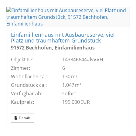
Einfamillienhaus mit Ausbaureserve, viel
Platz und traumhaftem Grundstück
91572 Bechhofen, Einfamilienhaus
Objekt ID:
143846644#lvVVH
Zimmer:
6
Wohnfläche ca.:
130 m²
Grund­stück ca.:
1.047 m²
Verfügbar ab:
sofort
Kaufpreis:
199.000 EUR
Details