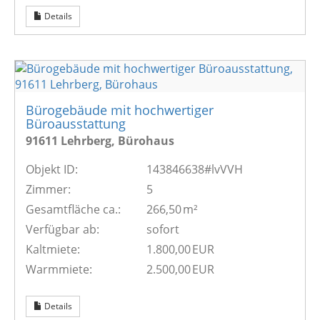
Details
Bürogebäude mit hochwertiger
Büroausstattung
91611 Lehrberg, Bürohaus
Objekt ID:
143846638#lvVVH
Zimmer:
5
Gesamtfläche ca.:
266,50 m²
Verfügbar ab:
sofort
Kaltmiete:
1.800,00 EUR
Warmmiete:
2.500,00 EUR
Details