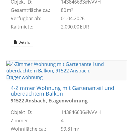
Objekt ID:
143846633#lvVVH
Gesamtfläche ca.:
80 m²
Verfügbar ab:
01.04.2026
Kaltmiete:
2.000,00 EUR
Details
4-Zimmer Wohnung mit Gartenanteil und
überdachtem Balkon
91522 Ansbach, Etagenwohnung
Objekt ID:
143846636#lvVVH
Zimmer:
4
Wohnfläche ca.:
99,81 m²