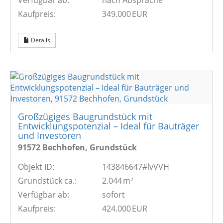
Kaufpreis:
349.000 EUR
Details
Großzügiges Baugrundstück mit
Entwicklungspotenzial – Ideal für Bauträger
und Investoren
91572 Bechhofen, Grundstück
Objekt ID:
143846647#lvVVH
Grund­stück ca.:
2.044 m²
Verfügbar ab:
sofort
Kaufpreis:
424.000 EUR