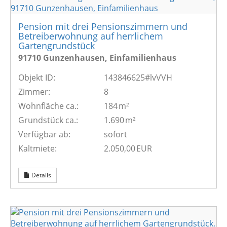
Pension mit drei Pensionszimmern und
Betreiberwohnung auf herrlichem
Gartengrundstück
91710 Gunzenhausen, Einfamilienhaus
Objekt ID:
143846625#lvVVH
Zimmer:
8
Wohnfläche ca.:
184 m²
Grund­stück ca.:
1.690 m²
Verfügbar ab:
sofort
Kaltmiete:
2.050,00 EUR
Details