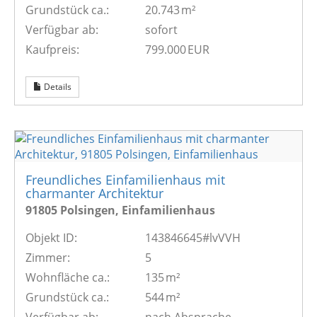
Grund­stück ca.:
20.743 m²
Verfügbar ab:
sofort
Kaufpreis:
799.000 EUR
Details
Freundliches Einfamilienhaus mit
charmanter Architektur
91805 Polsingen, Einfamilienhaus
Objekt ID:
143846645#lvVVH
Zimmer:
5
Wohnfläche ca.:
135 m²
Grund­stück ca.:
544 m²
Verfügbar ab:
nach Absprache