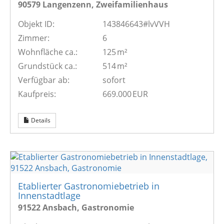
90579 Langenzenn, Zweifamilienhaus
Objekt ID:
143846643#lvVVH
Zimmer:
6
Wohnfläche ca.:
125 m²
Grund­stück ca.:
514 m²
Verfügbar ab:
sofort
Kaufpreis:
669.000 EUR
Details
Etablierter Gastronomiebetrieb in
Innenstadtlage
91522 Ansbach, Gastronomie