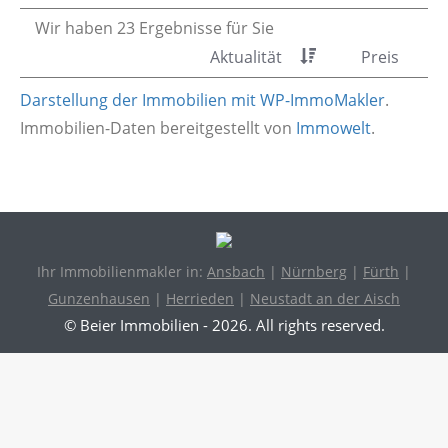
Wir haben 23 Ergebnisse für Sie
Aktualität
Preis
Darstellung der Immobilien mit WP-ImmoMakler
.
Immobilien-Daten bereitgestellt von
Immowelt
.
Ihr Immobilienmakler in:
Ansbach
|
Nürnberg
|
Fürth
|
Gunzenhausen
|
Herrieden
|
Neustadt an der Aisch
© Beier Immobilien - 2026. All rights reserved.