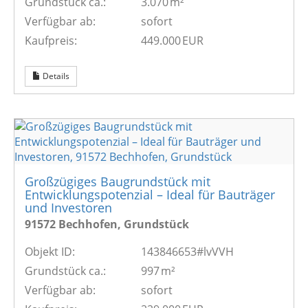
Grund­stück ca.:
3.070 m²
Verfügbar ab:
sofort
Kaufpreis:
449.000 EUR
Details
Großzügiges Baugrundstück mit
Entwicklungspotenzial – Ideal für Bauträger
und Investoren
91572 Bechhofen, Grundstück
Objekt ID:
143846653#lvVVH
Grund­stück ca.:
997 m²
Verfügbar ab:
sofort