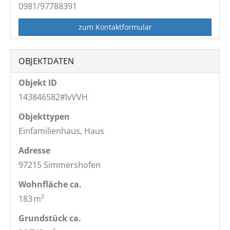
0981/97788391
zum Kontaktformular
OBJEKTDATEN
Objekt ID
143846582#lvVVH
Objekttypen
Einfamilienhaus, Haus
Adresse
97215 Simmershofen
Wohnfläche ca.
183 m²
Grund­stück ca.