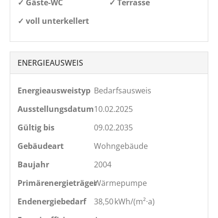
✓ Gäste-WC
✓ Terrasse
✓ voll unterkellert
ENERGIEAUSWEIS
Energieausweistyp
Bedarfs­ausweis
Ausstellungsdatum
10.02.2025
Gültig bis
09.02.2035
Gebäudeart
Wohngebäude
Baujahr
2004
Primärenergieträger
Wärmepumpe
Endenergie­bedarf
38,50 kWh/(m²·a)