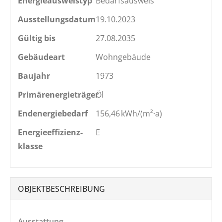
Energieausweistyp
Bedarfs­ausweis
Ausstellungsdatum
19.10.2023
Gültig bis
27.08.2035
Gebäudeart
Wohngebäude
Baujahr
1973
Primärenergieträger
Öl
Endenergie­bedarf
156,46 kWh/(m²·a)
Energie­effizienz­
E
klasse
OBJEKT­BESCHREIBUNG
Ausstattung