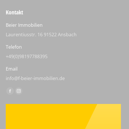
Kontakt
Beier Immobilien
Laurentiusstr. 16 91522 Ansbach
Telefon
+49(0)98197788395
Email
info@f-beier-immobilien.de
Finden Sie uns auf:
Facebook
Instagram
page
page
opens
opens
in
in
new
new