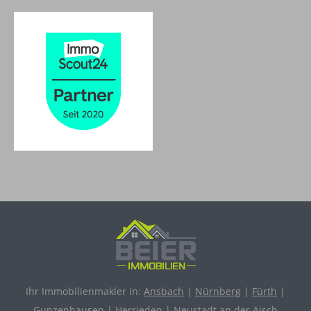
Ihr Immobilienmakler in:
Ansbach
|
Nürnberg
|
Fürth
|
Gunzenhausen
|
Herrieden
|
Neustadt an der Aisch