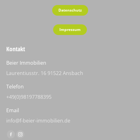
Datenschutz
Impressum
Kontakt
Beier Immobilien
Laurentiusstr. 16 91522 Ansbach
Telefon
+49(0)98197788395
Email
info@f-beier-immobilien.de
Finden Sie uns auf:
Facebook
Instagram