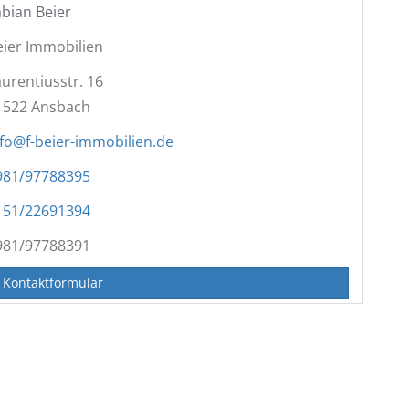
abian Beier
eier Immobilien
aurentiusstr. 16
1522
Ansbach
nfo@f-beier-immobilien.de
981/97788395
151/22691394
981/97788391
 Kontaktformular