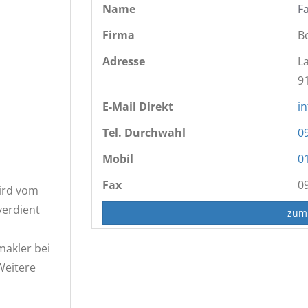
Name
F
Firma
B
Adresse
L
9
E-Mail Direkt
i
Tel. Durchwahl
0
Mobil
0
Fax
0
wird vom
verdient
zum
makler bei
Weitere