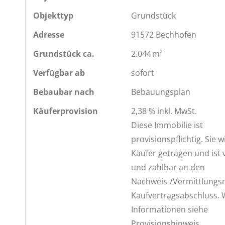
Objekttyp
Grundstück
Adresse
91572 Bechhofen
Grund­stück ca.
2.044 m²
Verfügbar ab
sofort
Bebaubar nach
Bebauungsplan
Käufer­provision
2,38 % inkl. MwSt.
Diese Immobilie ist
provisionspflichtig. Sie 
Käufer getragen und ist 
und zahlbar an den
Nachweis-/Vermittlungs
Kaufvertragsabschluss. 
Informationen siehe
Provisionshinweis.