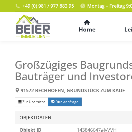
+49 (0) 981 / 977 883 95
Montag – Freitag 9:
Home
Le
Großzügiges Baugrundst
Bauträger und Investo
91572 BECHHOFEN, GRUNDSTÜCK ZUM KAUF
Zur Übersicht
Direktanfrage
OBJEKTDATEN
Objekt ID
143846647#lvVVH